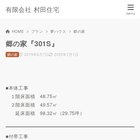
有限会社 村田住宅
HOME
プラン
夢ハウス
郷の家
郷の家『301S』
2019年6月7日
2025年7月1日
郷の家
■本体工事
１階床面積 48.75㎡
２階床面積 49.57㎡
延床面積 98.32㎡（29.75坪）
■付帯工事