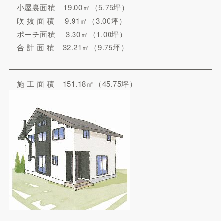
小屋裏面積 19.00㎡（5.75坪）
吹 抜 面 積 9.91㎡（3.00坪）
ポーチ面積 3.30㎡（1.00坪）
合 計 面 積 32.21㎡（9.75坪）
施 工 面 積 151.18㎡（45.75坪）