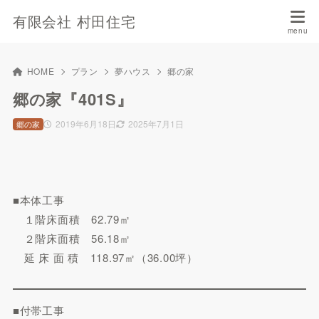
有限会社 村田住宅
HOME
プラン
夢ハウス
郷の家
郷の家『401S』
2019年6月18日
2025年7月1日
郷の家
■本体工事
１階床面積 62.79㎡
２階床面積 56.18㎡
延 床 面 積 118.97㎡（36.00坪）
■付帯工事